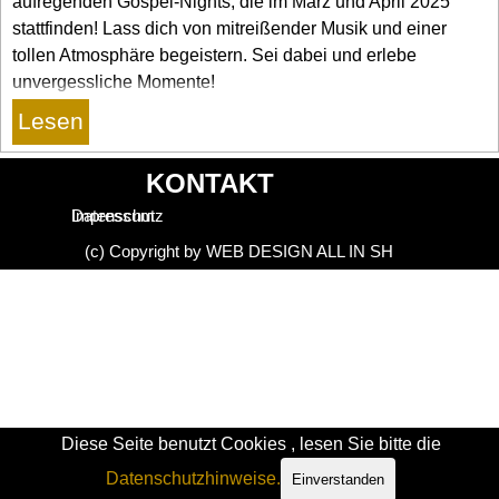
aufregenden Gospel-Nights, die im März und April 2025
stattfinden! Lass dich von mitreißender Musik und einer
tollen Atmosphäre begeistern. Sei dabei und erlebe
unvergessliche Momente!
Lesen
KONTAKT
Datenschutz
Impressum
(c) Copyright by WEB DESIGN ALL IN SH
Zurück zum Seiteninhalt
Diese Seite benutzt Cookies , lesen Sie bitte die
Datenschutzhinweise.
Einverstanden